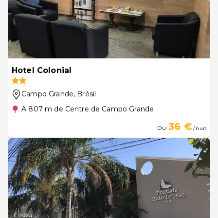
Hotel Colonial
Campo Grande
, Brésil
A 807 m de Centre de Campo Grande
36 €
Du
/ nuit