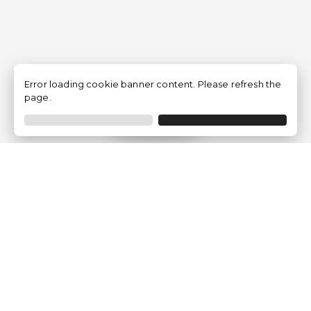
Error loading cookie banner content. Please refresh the
page.
Filtrer
Traventia.fr
Qui sommes-nous
Avis des Clients
Mentions légales
Conditions Générales