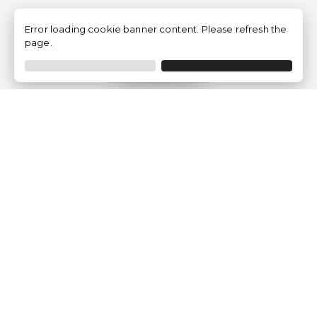
Error loading cookie banner content. Please refresh the
page.
Filtrer
Traventia.fr
Qui sommes-nous
Avis des Clients
Mentions légales
Conditions Générales
Politique de Confidentialité
Politique sur les Cookies