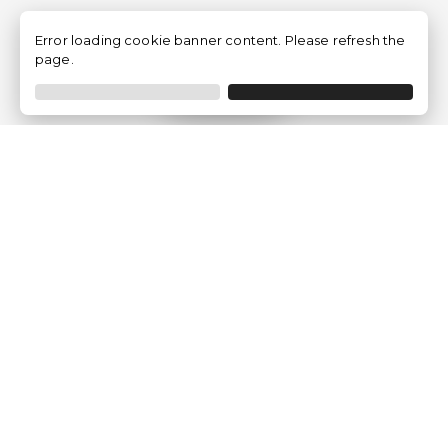
Error loading cookie banner content. Please refresh the
page.
Filtrer
Traventia.fr
Qui sommes-nous
Avis des Clients
Mentions légales
Conditions Générales
Politique de Confidentialité
Politique sur les Cookies