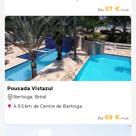
57 €
Du
/ nuit
Pousada Vistazul
Bertioga
, Brésil
A 9.5 km de Centre de Bertioga
69 €
Du
/ nuit