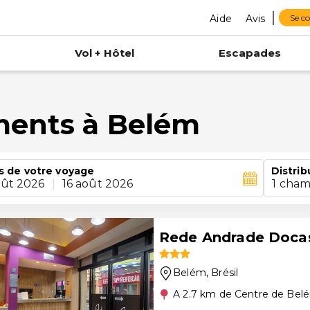
Aide
Avis
Se c
Vol + Hôtel
Escapades
ments à Belém
s de votre voyage
Distrib
oût 2026
|
16 août 2026
1 cham
Rede Andrade Doca
Belém
, Brésil
A 2.7 km de Centre de Bel