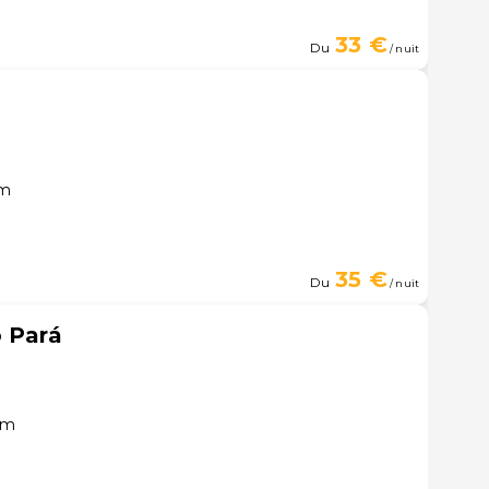
33 €
Du
/ nuit
ém
35 €
Du
/ nuit
o Pará
ém