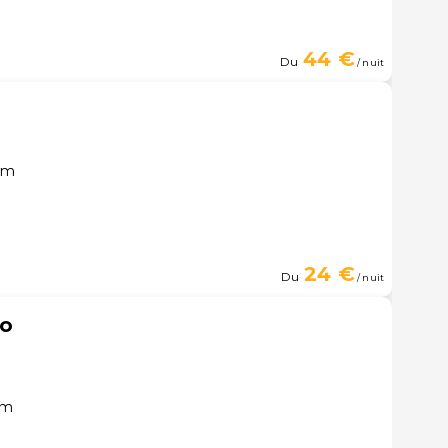
44 €
Du
/ nuit
ém
24 €
Du
/ nuit
to
ém