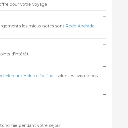
offre pour votre voyage.
−
bergements les mieux notés sont
Rede Andrade
−
ints d'intérêt.
−
nd Mercure Belem Do Para
, selon les avis de nos
−
−
autonomie pendant votre séjour.