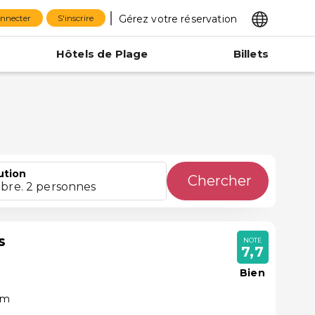
Gérez votre réservation
onnecter
S'inscrire
Hôtels de Plage
Billets
ution
Chercher
bre. 2 personnes
s
NOTE
7,7
Bien
ém