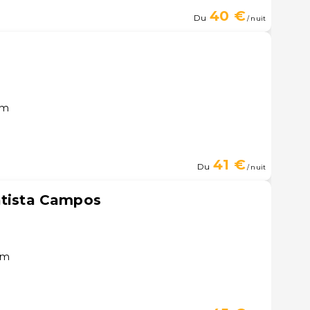
40 €
Du
/ nuit
ém
41 €
Du
/ nuit
atista Campos
ém