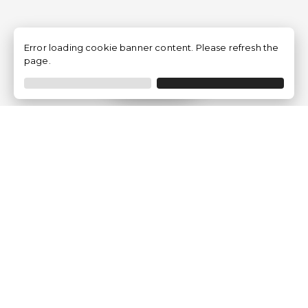
Error loading cookie banner content. Please refresh the
page.
Filtrer
Traventia.fr
Qui sommes-nous
Avis des Clients
Mentions légales
Conditions Générales
Politique de Confidentialité