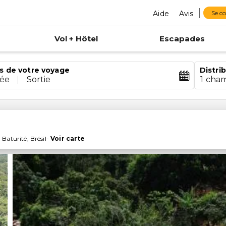
Aide
Avis
Se c
Vol + Hôtel
Escapades
s de votre voyage
Distri
rée
|
Sortie
1 cha
,
Baturité
,
Brésil
-
Voir carte