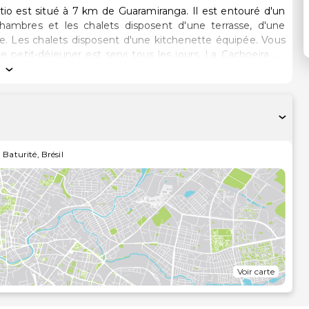
ítio est situé à 7 km de Guaramiranga. Il est entouré d'un
ve. Les chalets disposent d'une kitchenette équipée. Vous
éjeuner est servi tous les jours. La Cachoeira da
rt international Pinto Martins de Fortaleza est implanté à
,
Baturité
,
Brésil
Voir carte