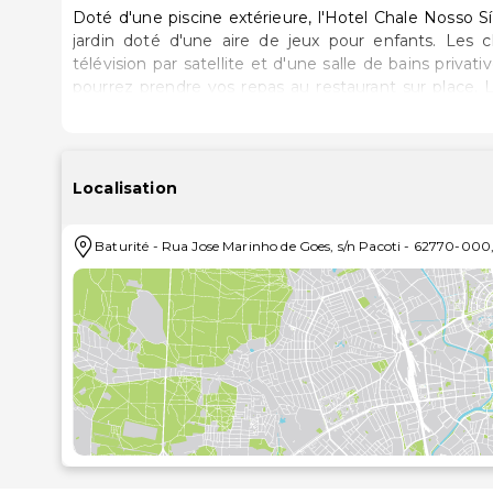
Doté d'une piscine extérieure, l'Hotel Chale Nosso S
jardin doté d'une aire de jeux pour enfants. Les chambres et les chalets disposent d'une terrasse, d'une
télévision par satellite et d'une salle de bains privati
pourrez prendre vos repas au restaurant sur place. Le petit-d
Veada se trouve à 6 km du Chale Nosso Sítio. L'aéropo
100 km.
Localisation
Baturité
-
Rua Jose Marinho de Goes, s/n Pacoti
-
62770-000