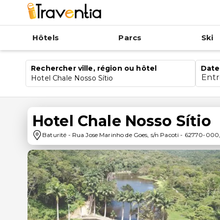
Hôtels
Parcs
Ski
Rechercher ville, région ou hôtel
Date
Ent
Hotel Chale Nosso Sítio
Hotel Chale Nosso Sítio
Baturité
-
Rua Jose Marinho de Goes, s/n Pacoti
-
62770-000