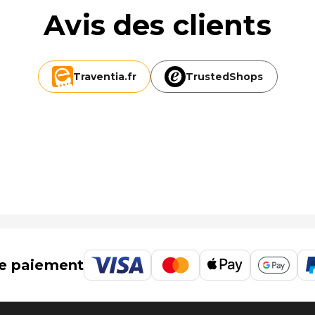
Avis des clients
Traventia.
fr
TrustedShops
e paiement