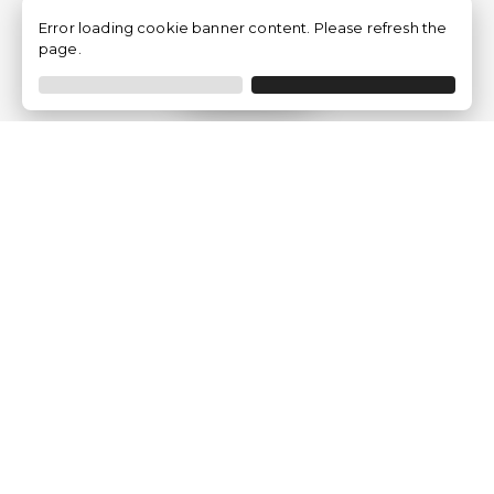
Error loading cookie banner content. Please refresh the
page.
Filtrer
Traventia.fr
Qui sommes-nous
Avis des Clients
Mentions légales
Conditions Générales
Politique de Confidentialité
Politique sur les Cookies
Gérer les paramètres des cookies