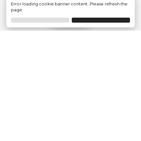
Error loading cookie banner content. Please refresh the
page.
Filtrer
Traventia.fr
Qui sommes-nous
Avis des Clients
Mentions légales
Conditions Générales
Politique de Confidentialité
Politique sur les Cookies
Gérer les paramètres des cookies