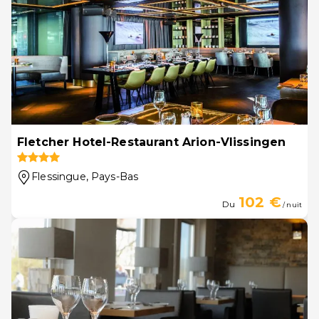
Fletcher Hotel-Restaurant Arion-Vlissingen
Flessingue
, Pays-Bas
102 €
Du
/ nuit