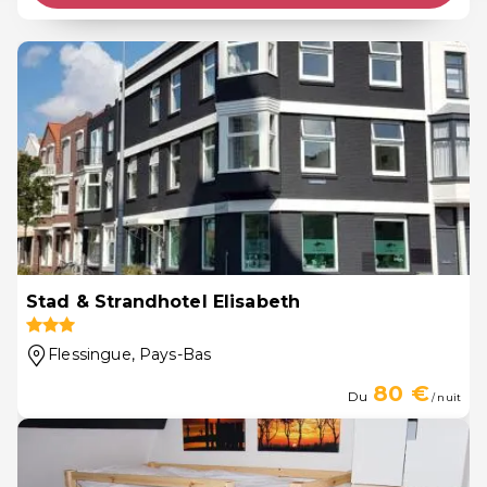
Stad & Strandhotel Elisabeth
Flessingue
, Pays-Bas
80 €
Du
/ nuit