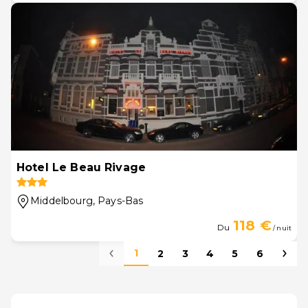
Hotel Le Beau Rivage
Middelbourg
, Pays-Bas
118 €
Du
/ nuit
1
2
3
4
5
6