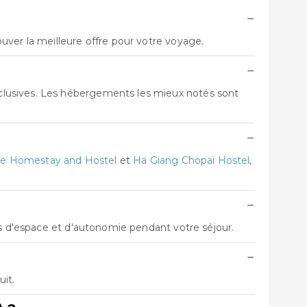
−
uver la meilleure offre pour votre voyage.
−
clusives. Les hébergements les mieux notés sont
−
de Homestay and Hostel
et
Ha Giang Chopai Hostel
,
−
us d'espace et d'autonomie pendant votre séjour.
−
it.