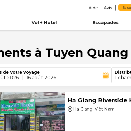
Aide
Avis
Se c
Vol + Hôtel
Escapades
ments à Tuyen Quang 
s de votre voyage
Distrib
oût 2026
|
16 août 2026
1 cham
Ha Giang Riverside 
Ha Giang
, Viêt Nam