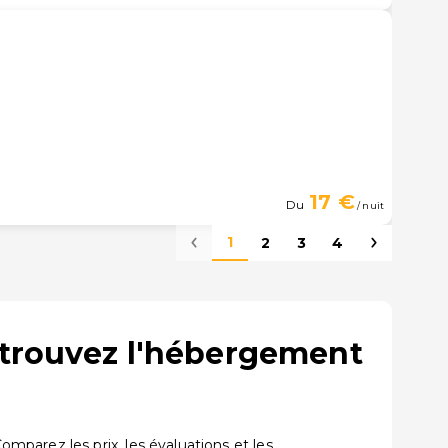
17 €
Du
/ nuit
1
2
3
4
 trouvez l'hébergement
parez les prix, les évaluations et les