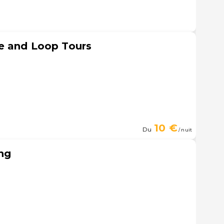
e and Loop Tours
10 €
Du
/ nuit
ng