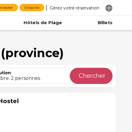
Gérez votre réservation
onnecter
S'inscrire
Hôtels de Plage
Billets
(province)
ution
Chercher
bre. 2 personnes
Hostel