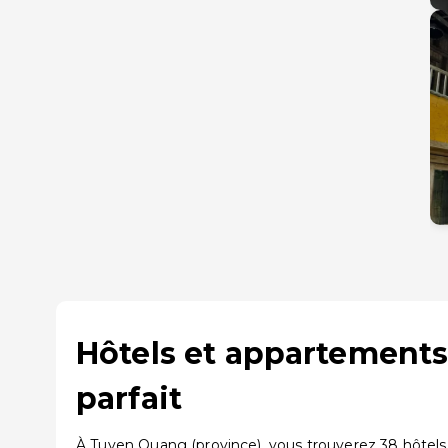
Hôtels et appartements
parfait
À Tuyen Quang (province), vous trouverez 38 hôtels 