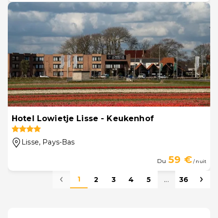
Hotel Lowietje Lisse - Keukenhof
Lisse
, Pays-Bas
59 €
Du
/ nuit
1
2
3
4
5
...
36