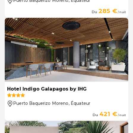
Puerto Baquerizo Moreno
, Équateur
285 €
Du
/ nuit
Hotel Indigo Galapagos by IHG
Puerto Baquerizo Moreno
, Équateur
421 €
Du
/ nuit