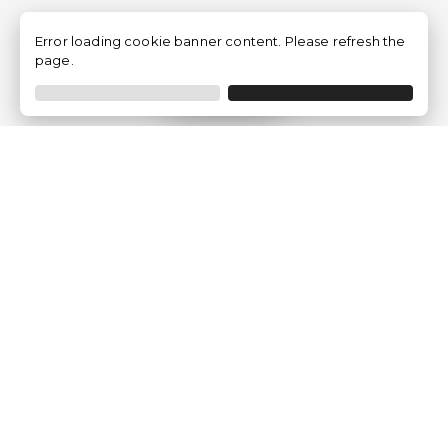
Error loading cookie banner content. Please refresh the
page.
Filtrer
Traventia.fr
Qui sommes-nous
Avis des Clients
Mentions légales
Conditions Générales
Politique de Confidentialité
Politique sur les Cookies