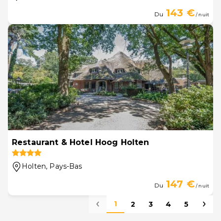
143 €
Du
/ nuit
Restaurant & Hotel Hoog Holten
Holten
, Pays-Bas
147 €
Du
/ nuit
1
2
3
4
5