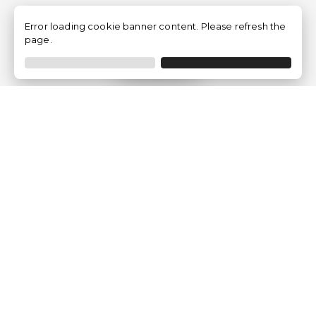
Error loading cookie banner content. Please refresh the
page.
Filtrer
Traventia.fr
Qui sommes-nous
Avis des Clients
Mentions légales
Conditions Générales
Politique de Confidentialité
Politique sur les Cookies