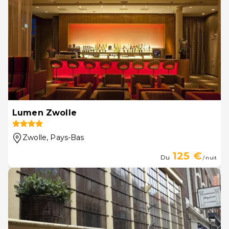
Lumen Zwolle
Zwolle
, Pays-Bas
125 €
Du
/ nuit