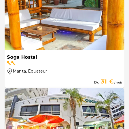
Soga Hostal
Manta
, Équateur
31 €
Du
/ nuit