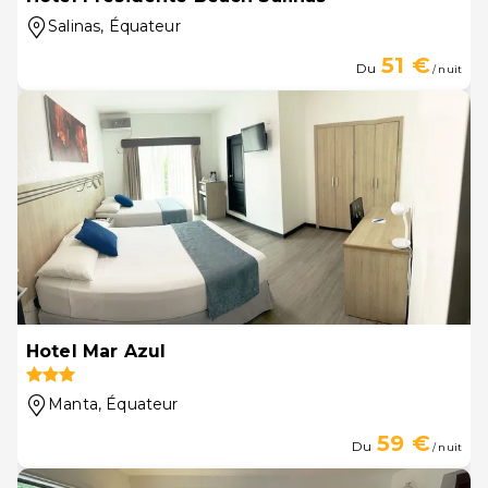
Salinas
, Équateur
51 €
Du
/ nuit
Hotel Mar Azul
Manta
, Équateur
59 €
Du
/ nuit