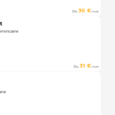
30 €
Du
/ nuit
t
ominicaine
31 €
Du
/ nuit
aine