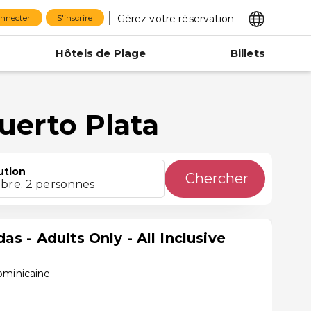
Gérez votre réservation
onnecter
S'inscrire
Hôtels de Plage
Billets
uerto Plata
ution
Chercher
bre. 2 personnes
as - Adults Only - All Inclusive
ominicaine