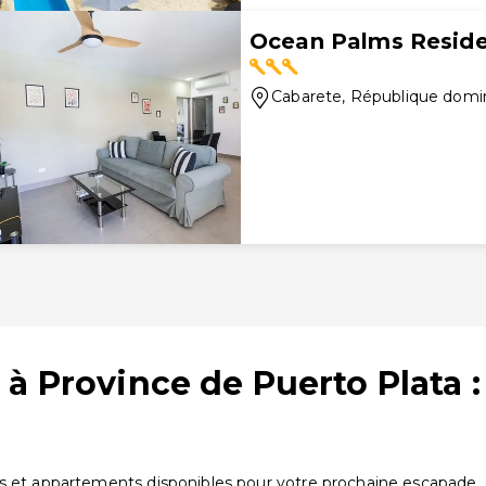
Ocean Palms Resid
Cabarete
, République domi
 à Province de Puerto Plata 
s et appartements disponibles pour votre prochaine escapade. Co