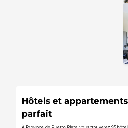
Hôtels et appartements
parfait
À Province de Puerto Plata, vous trouverez 95 hôtel