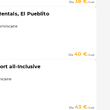
38 €
Du
/ nuit
entals, El Pueblito
ominicaine
40 €
Du
/ nuit
rt all-Inclusive
nicaine
43 €
Du
/ nuit