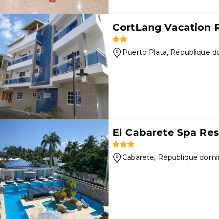
CortLang Vacation R
Puerto Plata
, République d
El Cabarete Spa Reso
Cabarete
, République domi