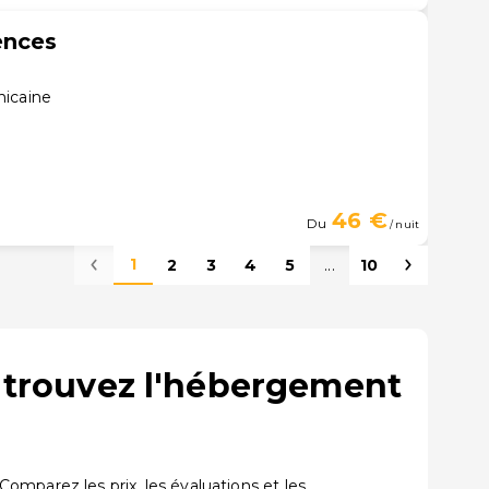
ences
nicaine
46 €
Du
/ nuit
1
2
3
4
5
...
10
: trouvez l'hébergement
mparez les prix, les évaluations et les