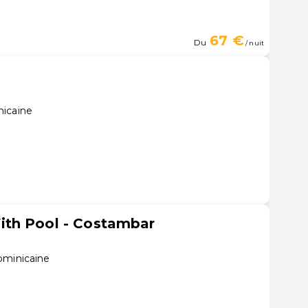
67 €
Du
/ nuit
nicaine
th Pool - Costambar
ominicaine