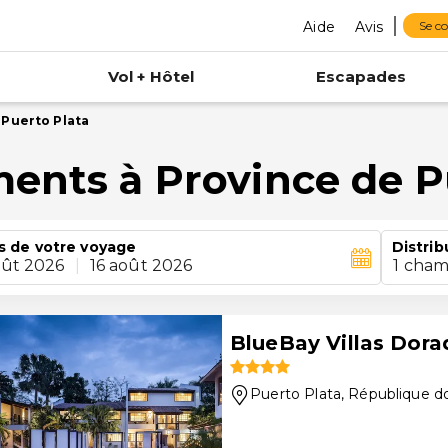
Aide
Avis
Se c
Vol + Hôtel
Escapades
 Puerto Plata
ments à Province de P
s de votre voyage
Distrib
oût 2026
|
16 août 2026
1 cham
BlueBay Villas Dorad
Puerto Plata
, République d