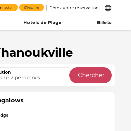
Gérez votre réservation
onnecter
S'inscrire
Hôtels de Plage
Billets
ihanoukville
ution
Chercher
bre. 2 personnes
ngalows
odge