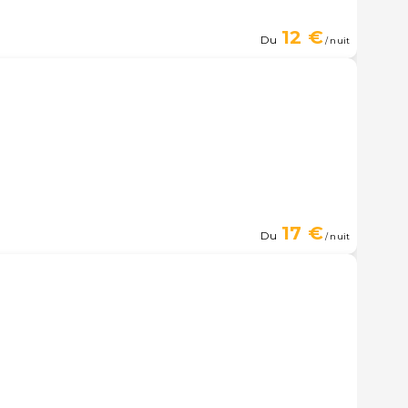
12 €
Du
/ nuit
17 €
Du
/ nuit