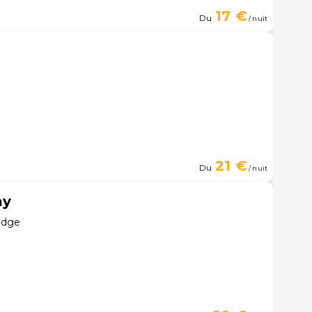
17 €
Du
/ nuit
21 €
Du
/ nuit
ay
odge