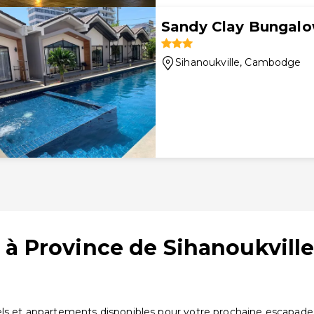
Sandy Clay Bungal
Sihanoukville
, Cambodge
à Province de Sihanoukville
ls et appartements disponibles pour votre prochaine escapade. 