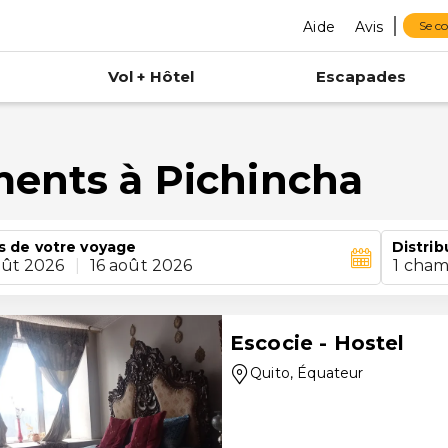
Aide
Avis
Se c
Vol + Hôtel
Escapades
ments à Pichincha
s de votre voyage
Distrib
oût 2026
|
16 août 2026
1 cham
Escocie - Hostel
Quito
, Équateur