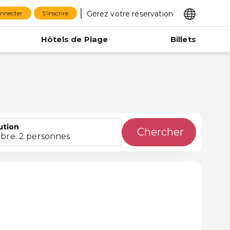
Gérez votre réservation
onnecter
S'inscrire
Hôtels de Plage
Billets
ution
Chercher
bre. 2 personnes