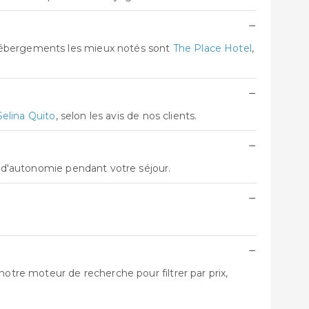
−
 hébergements les mieux notés sont
The Place Hotel
,
−
Selina Quito
, selon les avis de nos clients.
−
t d'autonomie pendant votre séjour.
−
−
otre moteur de recherche pour filtrer par prix,