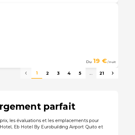
19 €
Du
/ nuit
1
2
3
4
5
...
21
ergement parfait
rix, les évaluations et les emplacements pour
otel, Eb Hotel By Eurobuilding Airport Quito et