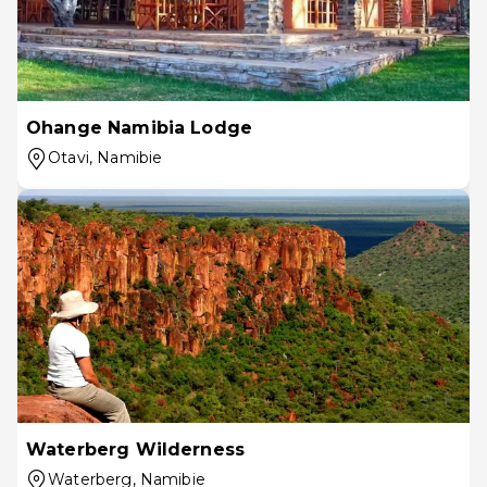
Ohange Namibia Lodge
Otavi
, Namibie
Waterberg Wilderness
Waterberg
, Namibie