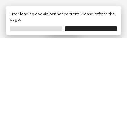
Error loading cookie banner content. Please refresh the
page.
Filtrer
Traventia.fr
Qui sommes-nous
Avis des Clients
Mentions légales
Conditions Générales
Politique de Confidentialité
Politique sur les Cookies