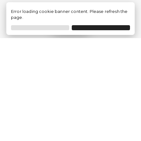
Error loading cookie banner content. Please refresh the
page.
Filtrer
Traventia.fr
Qui sommes-nous
Avis des Clients
Mentions légales
Conditions Générales
Politique de Confidentialité
Politique sur les Cookies