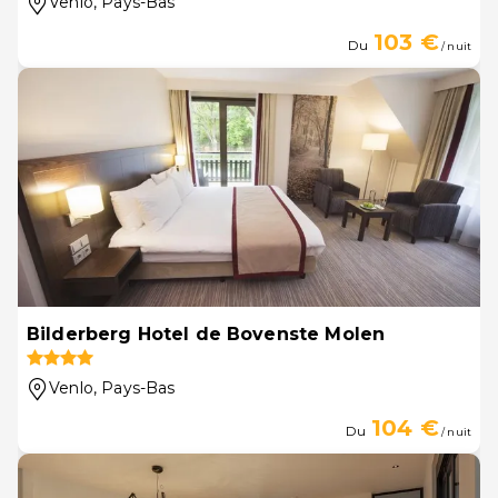
Venlo
, Pays-Bas
103 €
Du
/ nuit
Bilderberg Hotel de Bovenste Molen
Venlo
, Pays-Bas
104 €
Du
/ nuit