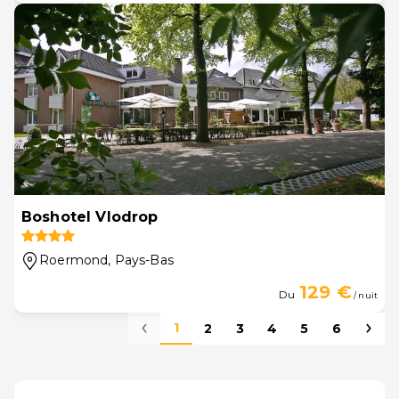
Boshotel Vlodrop
Roermond
, Pays-Bas
129 €
Du
/ nuit
1
2
3
4
5
6