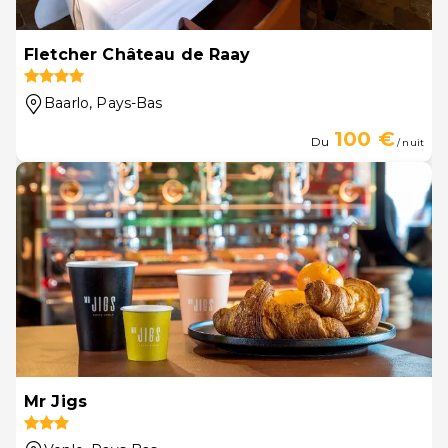
Fletcher Château de Raay
Baarlo
, Pays-Bas
100 €
Du
/ nuit
Mr Jigs