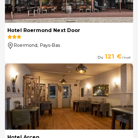
Hotel Roermond Next Door
Roermond
, Pays-Bas
121 €
Du
/ nuit
Hotel Arcen