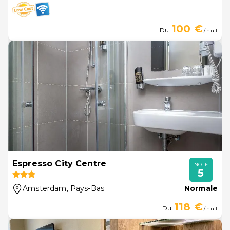
100 €
Du
/ nuit
Espresso City Centre
NOTE
5
Amsterdam
, Pays-Bas
Normale
118 €
Du
/ nuit