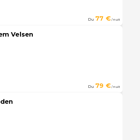
77 €
Du
/ nuit
lem Velsen
79 €
Du
/ nuit
iden