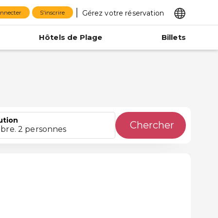
Gérez votre réservation
onnecter
S'inscrire
Hôtels de Plage
Billets
ution
Chercher
bre. 2 personnes