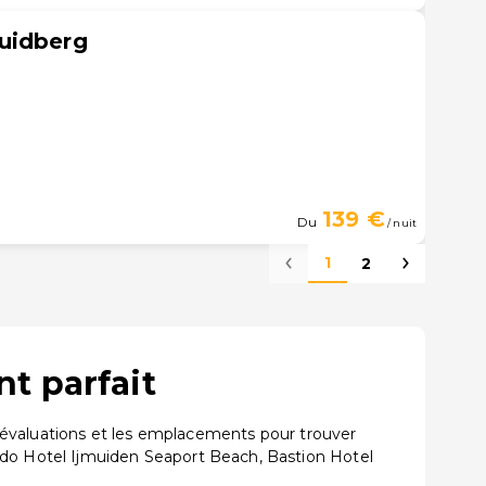
uidberg
139 €
Du
/ nuit
1
2
t parfait
 évaluations et les emplacements pour trouver
o Hotel Ijmuiden Seaport Beach, Bastion Hotel