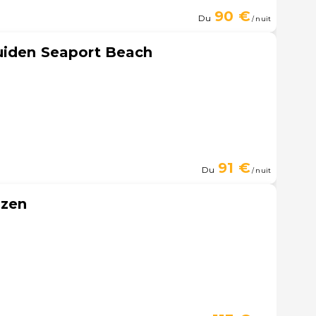
90 €
Du
/ nuit
uiden Seaport Beach
91 €
Du
/ nuit
izen