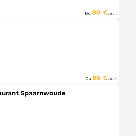
80 €
Du
/ nuit
85 €
Du
/ nuit
taurant Spaarnwoude