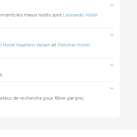
−
gements les mieux notés sont
Leonardo Hotel
−
n Hotel Haarlem Velsen
et
Fletcher Hotel-
−
t.
−
eur de recherche pour filtrer par prix,