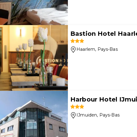
Bastion Hotel Haar
Haarlem
, Pays-Bas
Harbour Hotel IJmu
IJmuiden
, Pays-Bas