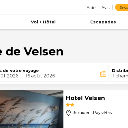
Aide
Avis
Se c
Vol + Hôtel
Escapades
 de Velsen
s de votre voyage
Distrib
oût 2026
|
16 août 2026
1 cham
Hotel Velsen
IJmuiden
, Pays-Bas