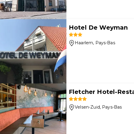
Hotel De Weyman
Haarlem
, Pays-Bas
Fletcher Hotel-Res
Velsen-Zuid
, Pays-Bas