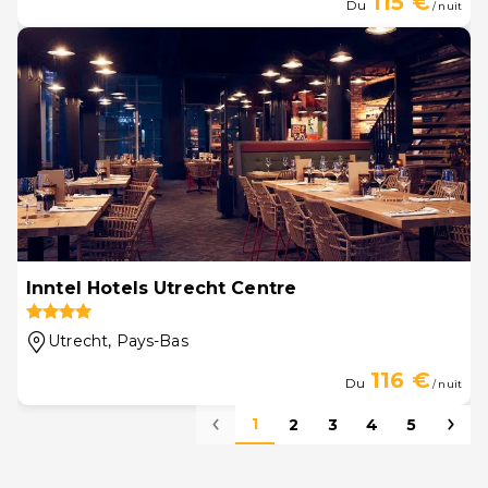
115 €
Du
/ nuit
Inntel Hotels Utrecht Centre
Utrecht
, Pays-Bas
116 €
Du
/ nuit
1
2
3
4
5