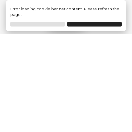
Error loading cookie banner content. Please refresh the
page.
Filtrer
Traventia.fr
Qui sommes-nous
Avis des Clients
Mentions légales
Conditions Générales
Politique de Confidentialité
Politique sur les Cookies
Gérer les paramètres des cookies