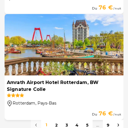
76 €
Du
/ nuit
Amrath Airport Hotel Rotterdam, BW
Signature Colle
Rotterdam
, Pays-Bas
76 €
Du
/ nuit
1
2
3
4
5
...
9