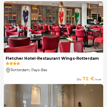
Fletcher Hotel-Restaurant Wings-Rotterdam
Rotterdam
, Pays-Bas
72 €
Du
/ nuit