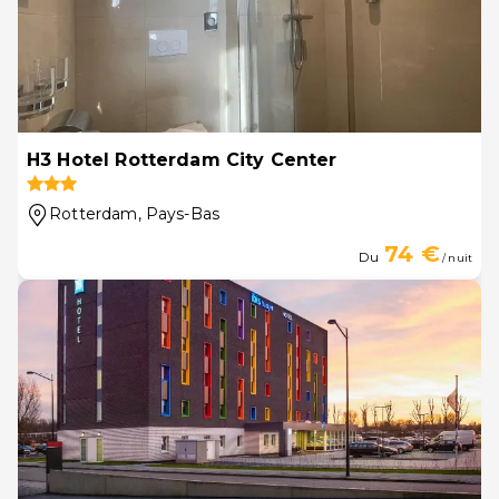
H3 Hotel Rotterdam City Center
Rotterdam
, Pays-Bas
74 €
Du
/ nuit