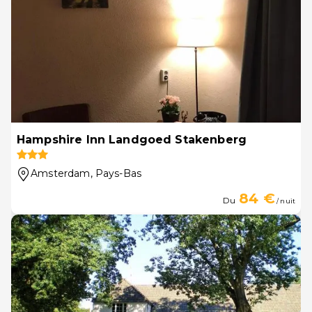
Hampshire Inn Landgoed Stakenberg
Amsterdam
, Pays-Bas
84 €
Du
/ nuit