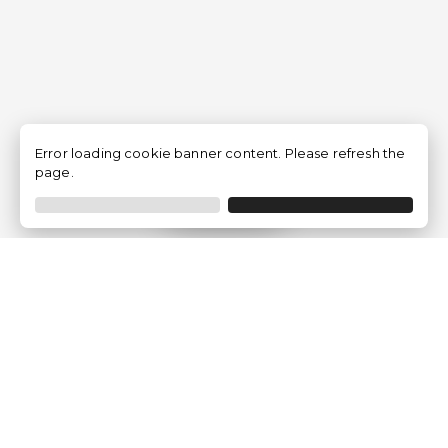
Error loading cookie banner content. Please refresh the
page.
Filtrer
Traventia.fr
Qui sommes-nous
Avis des Clients
Mentions légales