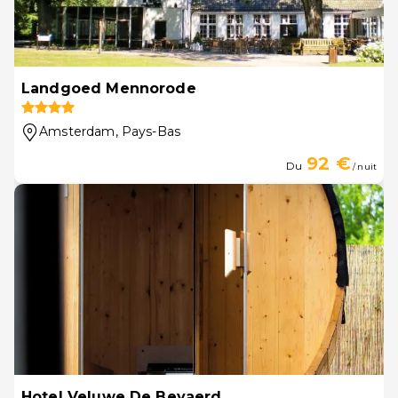
Landgoed Mennorode
Amsterdam
, Pays-Bas
92 €
Du
/ nuit
Hotel Veluwe De Beyaerd