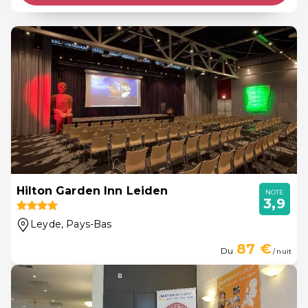
Hilton Garden Inn Leiden
NOTE
3,9
Leyde
, Pays-Bas
87 €
Du
/ nuit