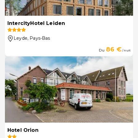
IntercityHotel Leiden
Leyde
, Pays-Bas
86 €
Du
/ nuit
Hotel Orion