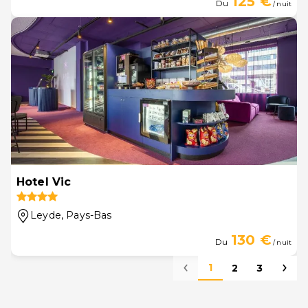
125 €
Du
/ nuit
Hotel Vic
Leyde
, Pays-Bas
130 €
Du
/ nuit
1
2
3