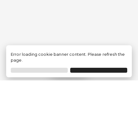
Error loading cookie banner content. Please refresh the
page.
Filtrer
Traventia.fr
Qui sommes-nous
Avis des Clients