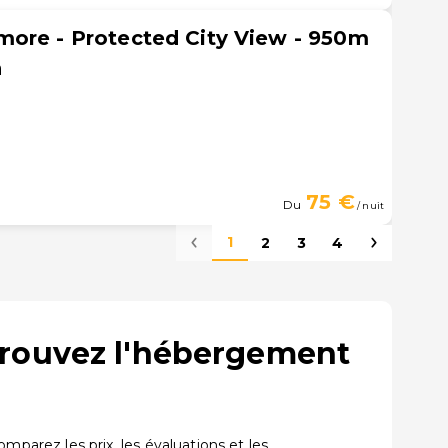
more - Protected City View - 950m
n
75 €
Du
/ nuit
1
2
3
4
trouvez l'hébergement
arez les prix, les évaluations et les