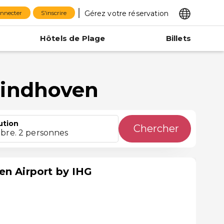
Gérez votre réservation
onnecter
S'inscrire
Hôtels de Plage
Billets
Eindhoven
ution
Chercher
bre. 2 personnes
en Airport by IHG