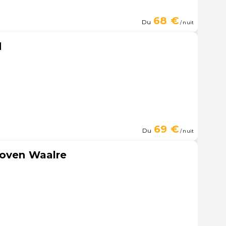
68 €
Du
/ nuit
d
69 €
Du
/ nuit
hoven Waalre