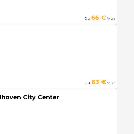
66 €
Du
/ nuit
63 €
Du
/ nuit
dhoven City Center