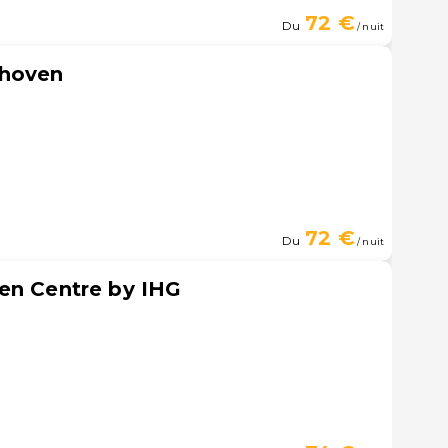
72 €
Du
/ nuit
dhoven
72 €
Du
/ nuit
en Centre by IHG