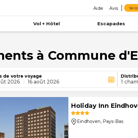
Aide
Avis
Se c
Vol + Hôtel
Escapades
ements à Commune d'
s de votre voyage
Distrib
oût 2026
|
16 août 2026
1 cham
Holiday Inn Eindhov
Eindhoven
, Pays-Bas