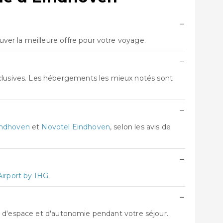
−
er la meilleure offre pour votre voyage.
−
lusives. Les hébergements les mieux notés sont
−
indhoven
et
Novotel Eindhoven
, selon les avis de
−
Airport by IHG
.
−
s d'espace et d'autonomie pendant votre séjour.