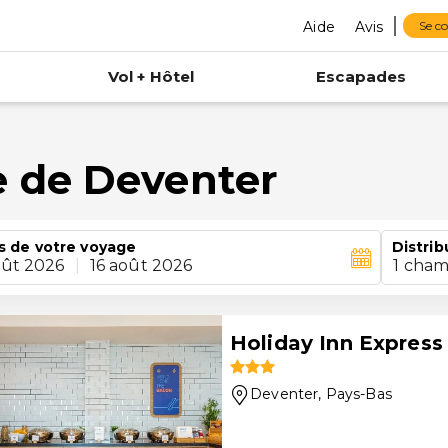
Aide
Avis
Se c
Vol + Hôtel
Escapades
 de Deventer
s de votre voyage
Distrib
oût 2026
|
16 août 2026
1 cham
Holiday Inn Express
Deventer
, Pays-Bas