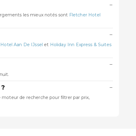
−
ergements les mieux notés sont
Fletcher Hotel
−
 Hotel Aan De IJssel
et
Holiday Inn Express & Suites
−
uit.
 ?
−
moteur de recherche pour filtrer par prix,