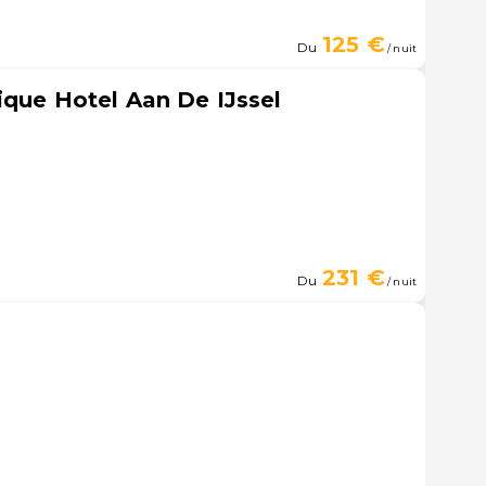
125 €
Du
/ nuit
ique Hotel Aan De IJssel
231 €
Du
/ nuit