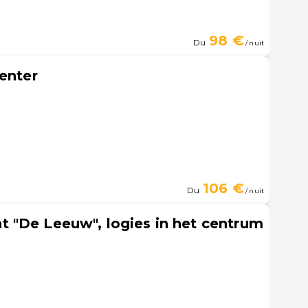
98 €
Du
/ nuit
venter
106 €
Du
/ nuit
 "De Leeuw", logies in het centrum