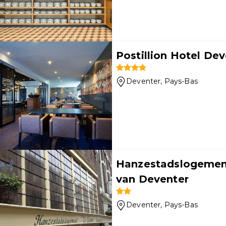
Postillion Hotel De
Deventer
, Pays-Bas
Hanzestadslogement
van Deventer
Deventer
, Pays-Bas