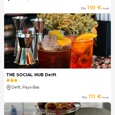
110 €
Du
/ nuit
THE SOCIAL HUB Delft
Delft
, Pays-Bas
111 €
Du
/ nuit