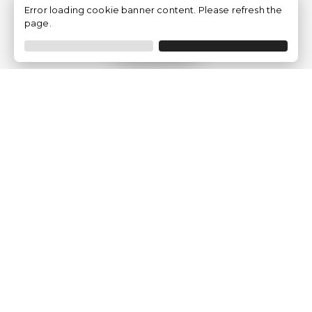
Error loading cookie banner content. Please refresh the
page.
Filtrer
Traventia.fr
Qui sommes-nous
Avis des Clients
Mentions légales
Conditions Générales
Politique de Confidentialité
Politique sur les Cookies
Gérer les paramètres des cookies