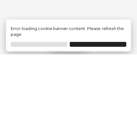
Error loading cookie banner content. Please refresh the
page.
Filtrer
Traventia.fr
Qui sommes-nous
Avis des Clients
Mentions légales
Conditions Générales
Politique de Confidentialité