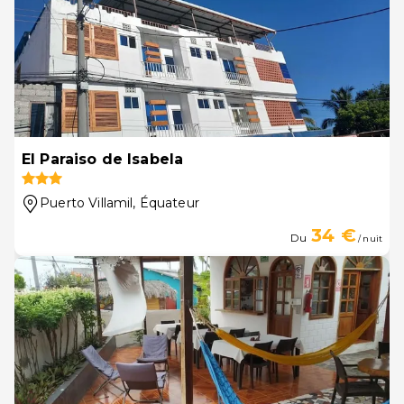
El Paraiso de Isabela
Puerto Villamil
, Équateur
34 €
Du
/ nuit