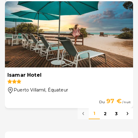
Isamar Hotel
Puerto Villamil
, Équateur
97 €
Du
/ nuit
1
2
3