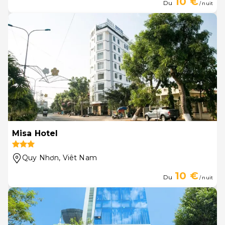
10 €
Du
/ nuit
Misa Hotel
Quy Nhơn
, Viêt Nam
10 €
Du
/ nuit