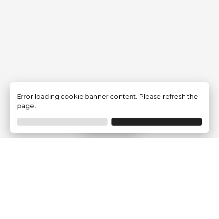
Error loading cookie banner content. Please refresh the
page.
Filtrer
Traventia.fr
Qui sommes-nous