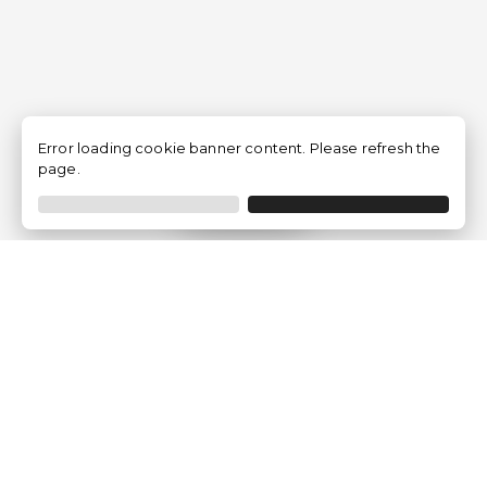
Error loading cookie banner content. Please refresh the
page.
Filtrer
Traventia.fr
Qui sommes-nous
Avis des Clients
Mentions légales