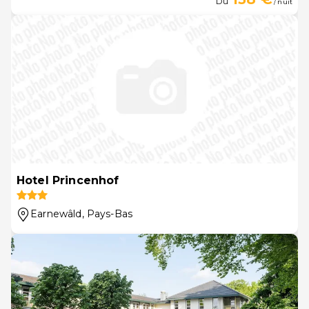
Du
/ nuit
Hotel Princenhof
Earnewâld
, Pays-Bas