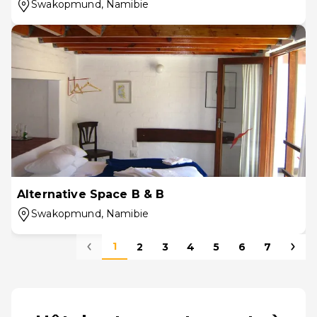
Swakopmund
, Namibie
Alternative Space B & B
Swakopmund
, Namibie
1
2
3
4
5
6
7