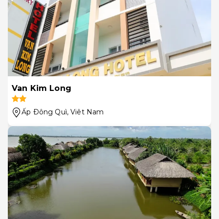
Van Kim Long
Ấp Ðông Quì
, Viêt Nam