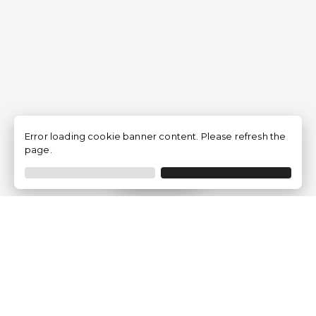
Error loading cookie banner content. Please refresh the
page.
Filtrer
Traventia.fr
Qui sommes-nous