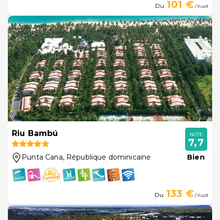
101 €
Du
/ nuit
Riu Bambú
NOTE
7,7
Punta Cana
, République dominicaine
Bien
133 €
Du
/ nuit