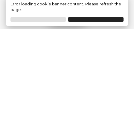
Error loading cookie banner content. Please refresh the
page.
Filtrer
Traventia.fr
Qui sommes-nous
Avis des Clients
Mentions légales
Conditions Générales
Politique de Confidentialité
Politique sur les Cookies
Gérer les paramètres des cookies