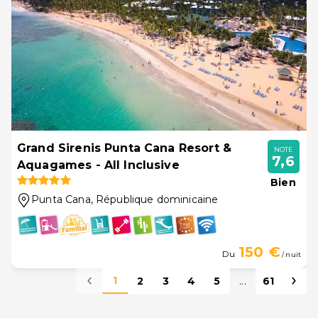
Grand Sirenis Punta Cana Resort &
NOTE
7,6
Aquagames - All Inclusive
Bien
Punta Cana
, République dominicaine
150 €
Du
/ nuit
1
2
3
4
5
...
61