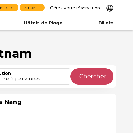
Gérez votre réservation
onnecter
S'inscrire
Hôtels de Plage
Billets
etnam
ution
Chercher
bre. 2 personnes
Da Nang