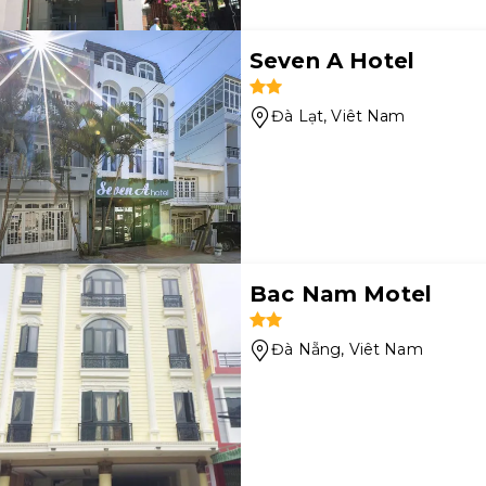
Seven A Hotel
Đà Lạt
, Viêt Nam
Bac Nam Motel
Đà Nẵng
, Viêt Nam