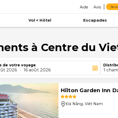
Aide
Avis
Se c
Vol + Hôtel
Escapades
ments à Centre du Vi
s de votre voyage
Distrib
oût 2026
|
16 août 2026
1 cham
Hilton Garden Inn 
Đà Nẵng
, Viêt Nam