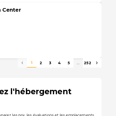
 Center
1
2
3
4
5
...
252
vez l'hébergement
arez les prix, les évaluations et les emplacements