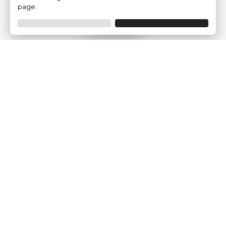
page.
Filtrer
Traventia.fr
Qui sommes-nous
Avis des Clients
Mentions légales
Conditions Générales
Politique de Confidentialité
Politique sur les Cookies
Gérer les paramètres des cookies