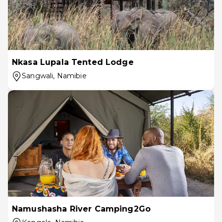
Nkasa Lupala Tented Lodge
Sangwali
, Namibie
Namushasha River Camping2Go