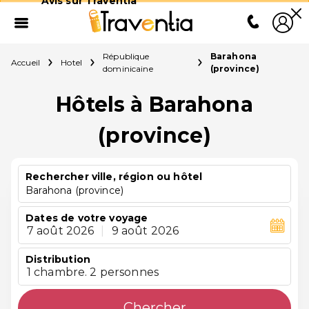
Avis sur Traventia
République
Barahona
Accueil
Hotel
dominicaine
(province)
Hôtels à Barahona
(province)
Rechercher ville, région ou hôtel
Barahona (province)
Dates de votre voyage
7 août 2026
|
9 août 2026
Distribution
1 chambre. 2 personnes
Chercher