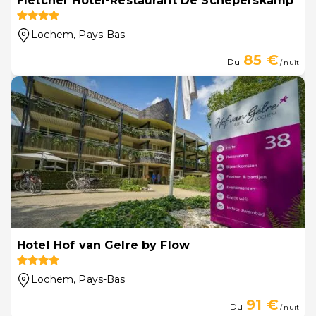
Fletcher Hotel-Restaurant De Scheperskamp
Lochem
, Pays-Bas
85 €
Du
/ nuit
Hotel Hof van Gelre by Flow
Lochem
, Pays-Bas
91 €
Du
/ nuit