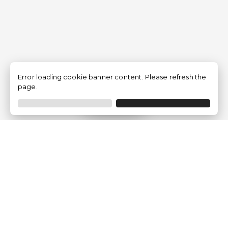
Error loading cookie banner content. Please refresh the
page.
Filtrer
Traventia.fr
Qui sommes-nous
Avis des Clients
Mentions légales