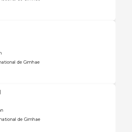
n
rnational de Gimhae
l
an
rnational de Gimhae