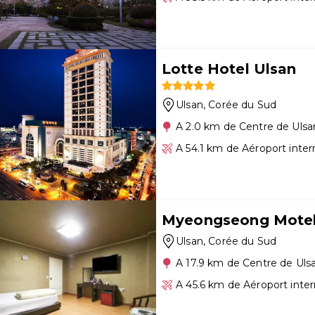
Lotte Hotel Ulsan
Ulsan
, Corée du Sud
A 2.0 km de Centre de Ulsa
A 54.1 km de Aéroport inte
Myeongseong Mote
Ulsan
, Corée du Sud
A 17.9 km de Centre de Uls
A 45.6 km de Aéroport inte