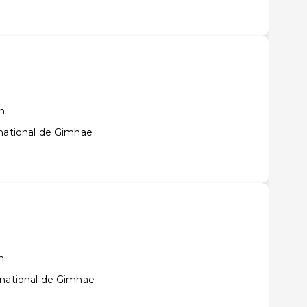
n
rnational de Gimhae
n
rnational de Gimhae