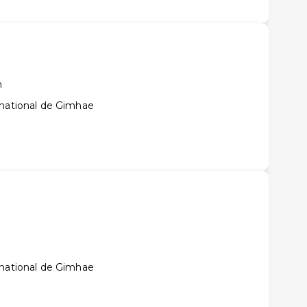
n
rnational de Gimhae
n
rnational de Gimhae