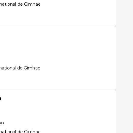
rnational de Gimhae
n
rnational de Gimhae
n
an
rnational de Gimhae