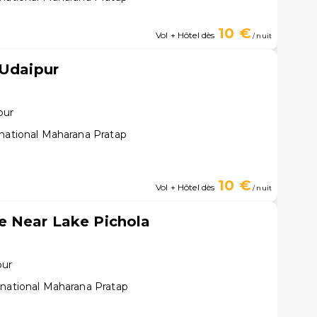
10 €
Vol + Hôtel dès
/ nuit
 Udaipur
pur
rnational Maharana Pratap
10 €
Vol + Hôtel dès
/ nuit
 Near Lake Pichola
pur
rnational Maharana Pratap