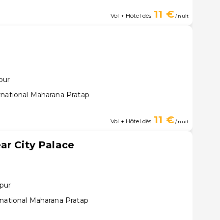
11 €
Vol + Hôtel dès
/ nuit
pur
rnational Maharana Pratap
11 €
Vol + Hôtel dès
/ nuit
ar City Palace
pur
rnational Maharana Pratap