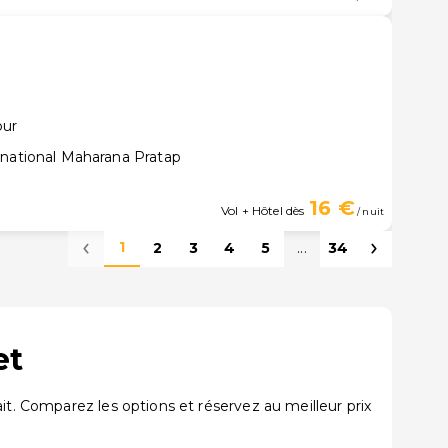
pur
rnational Maharana Pratap
16 €
Vol + Hôtel dès
/ nuit
1
2
3
4
5
...
34
et
it. Comparez les options et réservez au meilleur prix