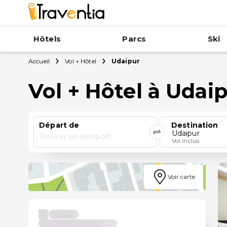
Hôtels
Parcs
Ski
Accueil
Vol + Hôtel
Udaipur
Vol + Hôtel à Udai
Départ de
Destination
Udaipur
Trouver un aéroport
Vol inclus
Voir carte