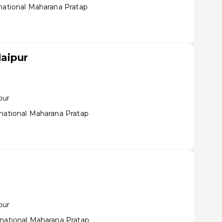
rnational Maharana Pratap
aipur
pur
rnational Maharana Pratap
pur
rnational Maharana Pratap