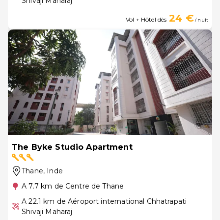
Shivaji Maharaj
24 €
Vol + Hôtel dès
/ nuit
The Byke Studio Apartment
Thane
, Inde
A 7.7 km de Centre de Thane
A 22.1 km de Aéroport international Chhatrapati
Shivaji Maharaj