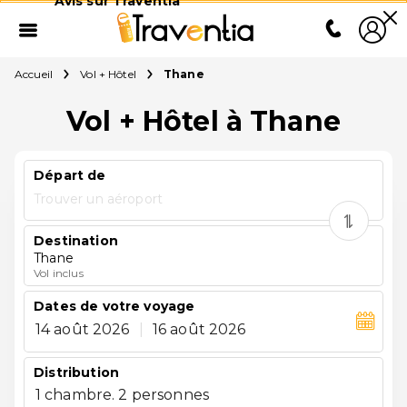
Avis sur Traventia
Accueil
Vol + Hôtel
Thane
Vol + Hôtel à Thane
Départ de
Trouver un aéroport
Destination
Thane
Vol inclus
Dates de votre voyage
14 août 2026
|
16 août 2026
Distribution
1 chambre. 2 personnes