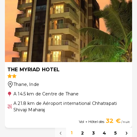
THE MYRIAD HOTEL
Thane
, Inde
A 14.5 km de Centre de Thane
A 21.8 km de Aéroport international Chhatrapati
Shivaji Maharaj
32 €
Vol + Hôtel dès
/ nuit
1
2
3
4
5