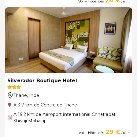
24 €
Vol + Hôtel dès
/ nuit
Silverador Boutique Hotel
Thane
, Inde
A 3.7 km de Centre de Thane
A 19.2 km de Aéroport international Chhatrapati
Shivaji Maharaj
29 €
Vol + Hôtel dès
/ nuit