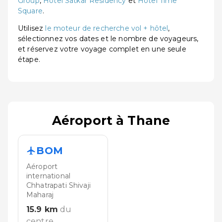
Group
,
Hotel Satkar Residency
et
Hotel Time
Square
.
Utilisez
le moteur de recherche vol + hôtel
,
sélectionnez vos dates et le nombre de voyageurs,
et réservez votre voyage complet en une seule
étape.
Aéroport à Thane
BOM
Aéroport
international
Chhatrapati Shivaji
Maharaj
15.9
km
du
centre