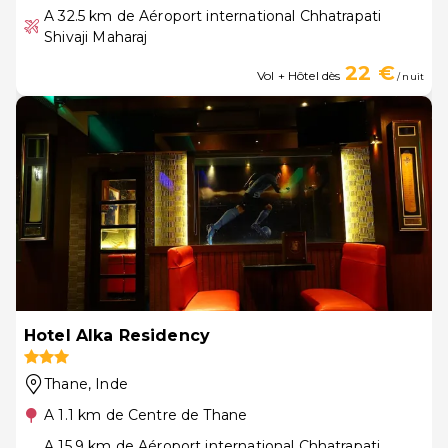
A 32.5 km de Aéroport international Chhatrapati
Shivaji Maharaj
22 €
Vol + Hôtel dès
/ nuit
Hotel Alka Residency
Thane
, Inde
A 1.1 km de Centre de Thane
A 15.9 km de Aéroport international Chhatrapati