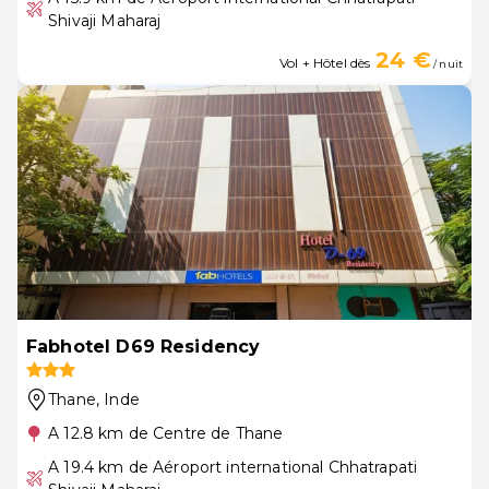
Shivaji Maharaj
24 €
Vol + Hôtel dès
/ nuit
Fabhotel D69 Residency
Thane
, Inde
A 12.8 km de Centre de Thane
A 19.4 km de Aéroport international Chhatrapati