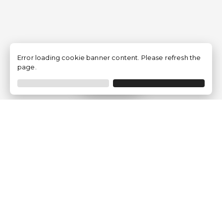
Error loading cookie banner content. Please refresh the
page.
Filtrer
Traventia.fr
Qui sommes-nous
Avis des Clients
Mentions légales
Conditions Générales