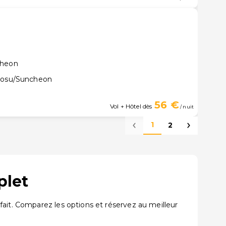
cheon
Yeosu/Suncheon
56 €
Vol + Hôtel dès
/ nuit
1
2
plet
fait. Comparez les options et réservez au meilleur