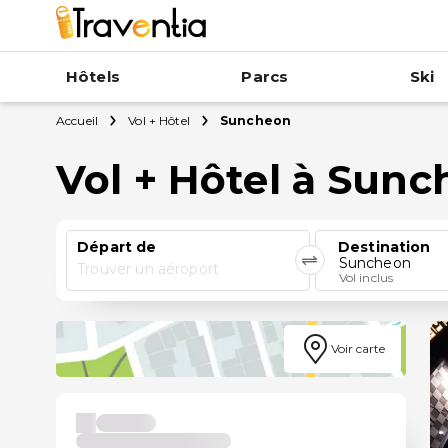
Hôtels
Parcs
Ski
Accueil
Vol + Hôtel
Suncheon
Vol + Hôtel à Sun
Départ de
Destination
Suncheon
Trouver un aéroport
Vol inclus
Voir carte