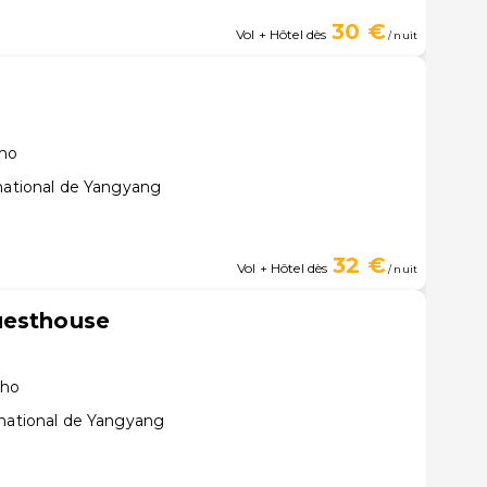
30 €
Vol + Hôtel dès
/ nuit
cho
rnational de Yangyang
32 €
Vol + Hôtel dès
/ nuit
uesthouse
cho
rnational de Yangyang