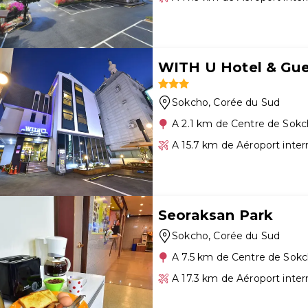
WITH U Hotel & Gu
Sokcho
, Corée du Sud
A 2.1 km de Centre de Sok
A 15.7 km de Aéroport inte
Seoraksan Park
Sokcho
, Corée du Sud
A 7.5 km de Centre de Sok
A 17.3 km de Aéroport inte