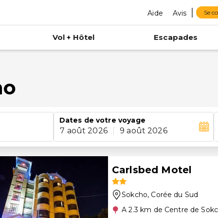
Aide
Avis
Se c
Vol + Hôtel
Escapades
ho
Dates de votre voyage
7 août 2026
|
9 août 2026
Carlsbed Motel
Sokcho
, Corée du Sud
A 2.3 km de Centre de Sok