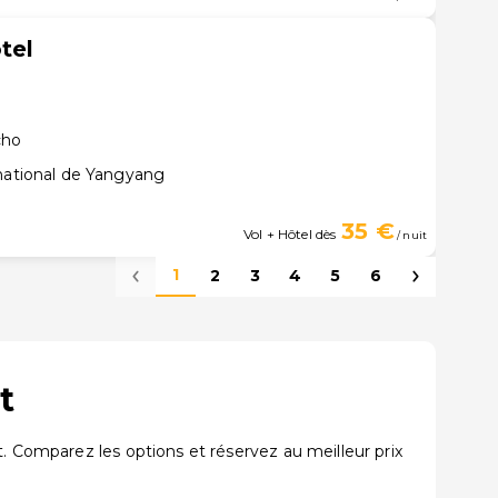
tel
cho
rnational de Yangyang
35 €
Vol + Hôtel dès
/ nuit
1
2
3
4
5
6
t
. Comparez les options et réservez au meilleur prix