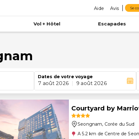
Aide
Avis
Se c
Vol + Hôtel
Escapades
ngnam
Dates de votre voyage
7 août 2026
|
9 août 2026
Courtyard by Marrio
Seongnam
, Corée du Sud
A 5.2 km de Centre de Se