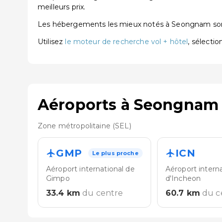
meilleurs prix.
Les hébergements les mieux notés à Seongnam s
Utilisez
le moteur de recherche vol + hôtel
, sélecti
Aéroports à Seongnam
Zone métropolitaine (SEL)
GMP
ICN
Le plus proche
Aéroport international de
Aéroport interna
Gimpo
d'Incheon
33.4
km
du centre
60.7
km
du c