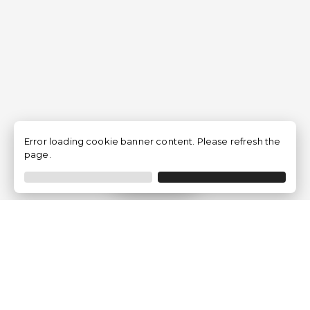
Error loading cookie banner content. Please refresh the
page.
Filtrer
Traventia.fr
Qui sommes-nous