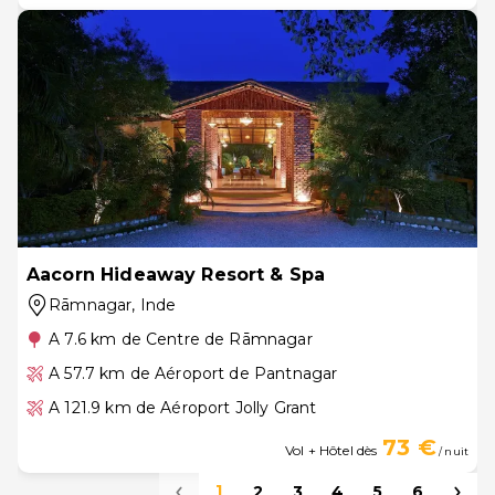
Aacorn Hideaway Resort & Spa
Rāmnagar
, Inde
A 7.6 km de Centre de Rāmnagar
A 57.7 km de Aéroport de Pantnagar
A 121.9 km de Aéroport Jolly Grant
73 €
Vol + Hôtel dès
/ nuit
1
2
3
4
5
6