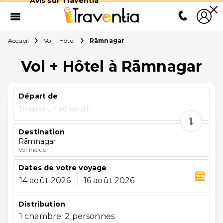
Avis sur Traventia
Accueil
Vol + Hôtel
Rāmnagar
Vol + Hôtel à Rāmnagar
Départ de
Trouver un aéroport
Destination
Rāmnagar
Vol inclus
Dates de votre voyage
14 août 2026
|
16 août 2026
Distribution
1 chambre. 2 personnes