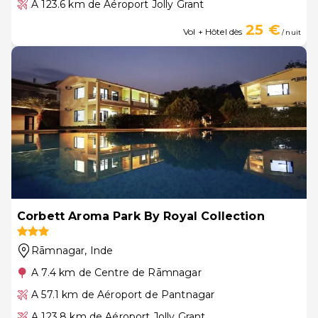
A 123.6 km de Aéroport Jolly Grant
25 €
Vol + Hôtel dès
/ nuit
Corbett Aroma Park By Royal Collection
Rāmnagar
, Inde
A 7.4 km de Centre de Rāmnagar
A 57.1 km de Aéroport de Pantnagar
A 123.8 km de Aéroport Jolly Grant