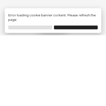
Error loading cookie banner content. Please refresh the
page.
Filtrer
Traventia.fr
Qui sommes-nous
Avis des Clients
Mentions légales
Conditions Générales
Politique de Confidentialité
Politique sur les Cookies